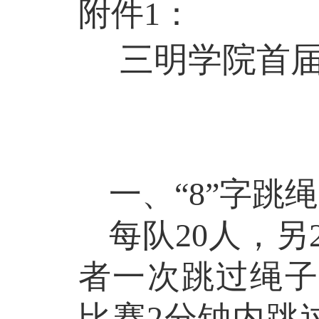
附件
1
：
三明学院
首
一
、
“
8
”
字跳绳
每队
20
人，
另
者
一次
跳过绳子
比赛
2
分钟内跳