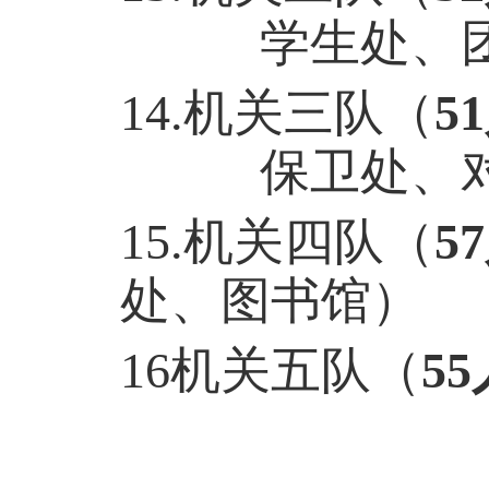
学生处
、
14.
机关三
队
（
5
保卫处
、
1
5
.
机关四
队
（
5
处
、
图书馆
）
1
6机关五
队
（
5