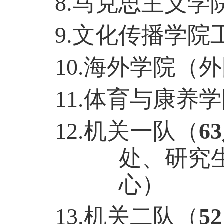
8
.
马克思主义学
9
.
文化传播学院
1
0
.
海外学院（外
1
1
.
体育与康养学
1
2
.
机关一
队
（
6
处、研究
心
）
1
3
.
机关二
队
（
5